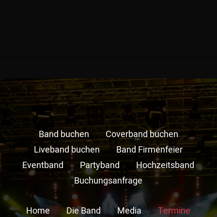
Band buchen
Coverband buchen
Liveband buchen
Band Firmenfeier
Eventband
Partyband
Hochzeitsband
Buchungsanfrage
Home
Die Band
Media
Termine